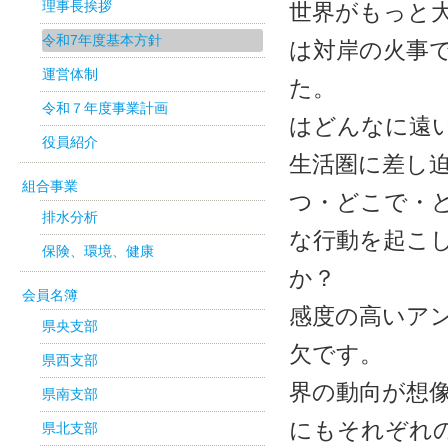
世界がもっと
理事長挨拶
令和7年度基本方針
は対岸の火事
運営体制
た。
令和７年度事業計画
はどんなに遠
役員紹介
生活圏
組合事業
つ・どこで・
排水分析
な行動を起こ
保険、環境、健康
会員名簿
感度の高いア
県央支部
欠
県西支部
界の動向が想
県南支部
にもそれぞれ
県北支部