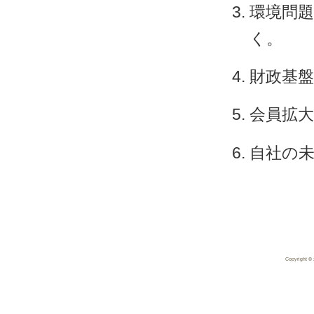
環境問
く。
財政基
会員拡
自社の
Copyright 